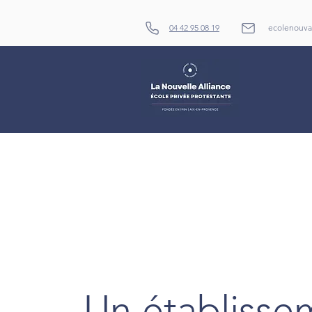
04 42 95 08 19
ecolenouva
Un établisse