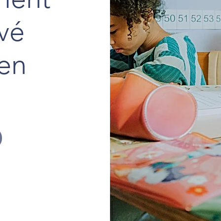
ivé
 en
e