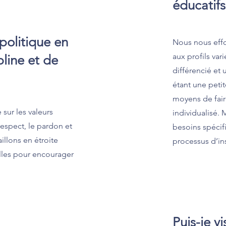
éducatifs
politique en
Nous nous eff
aux profils va
pline et de
différencié et
étant une petit
moyens de fai
sur les valeurs
individualisé. 
respect, le pardon et
besoins spécif
aillons en étroite
processus d’ins
illes pour encourager
Puis-je vi