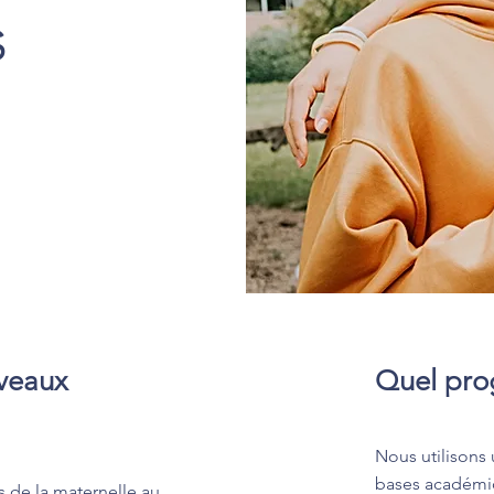
s
iveaux
Quel pro
Nous utilisons
bases académiq
 de la maternelle au