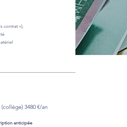
 contrat »),
ité
atériel
(collège) 3480 €/an
iption anticipée