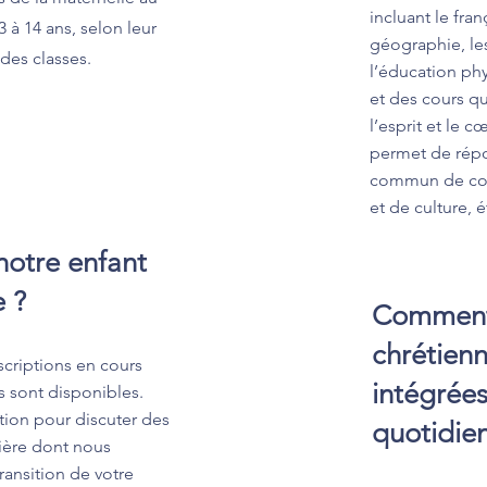
incluant le franç
 à 14 ans, selon leur
géographie, les
 des classes.
l’éducation phy
et des cours q
l’esprit et le 
permet de rép
commun de com
et de culture, 
notre enfant
 ?
Comment 
chrétienn
scriptions en cours
intégrées
 sont disponibles.
ction pour discuter des
quotidien
nière dont nous
ansition de votre